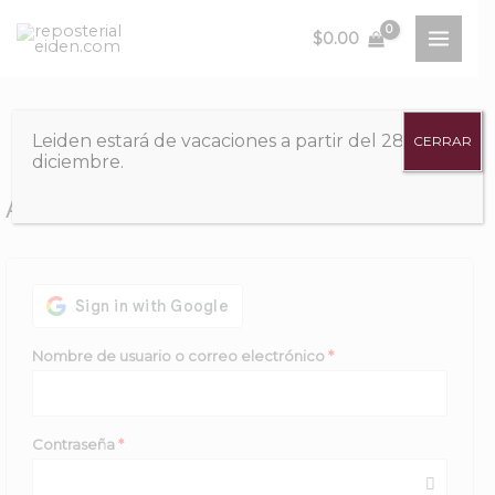
Ir
$
0.00
al
MAIN
contenido
MENU
Leiden estará de vacaciones a partir del 28 de
CERRAR
diciembre.
Acceder
Obligatorio
Nombre de usuario o correo electrónico
*
Obligatorio
Contraseña
*