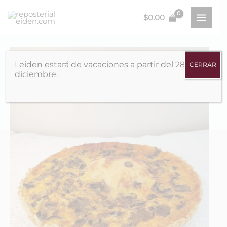
Ir
$
0.00
al
MAIN
contenido
MEN
Leiden estará de vacaciones a partir del 28 de
CERRAR
diciembre.